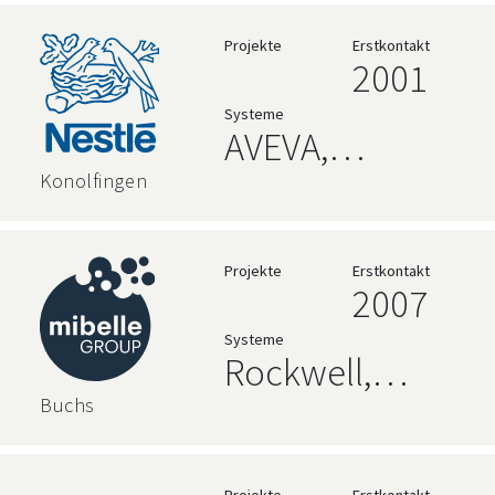
Hochsprachen,
Relationale
Projekte
Erstkontakt
2001
Datenbanken
Systeme
AVEVA,
Rockwell,
Konolfingen
Relationale
Datenbanken
Projekte
Erstkontakt
2007
Systeme
Rockwell,
Hochsprachen,
Buchs
Relationale