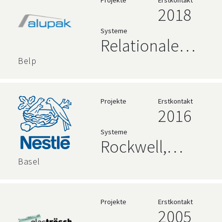
Datenbanken
Projekte
Erstkontakt
2018
Systeme
Relationale
Datenbanken
Belp
Projekte
Erstkontakt
2016
Systeme
Rockwell,
AVEVA,
Basel
Relationale
Datenbanken
Projekte
Erstkontakt
2005