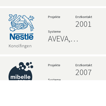
Relationale
Datenbanken,
Projekte
Erstkontakt
2001
Hochsprachen
Systeme
AVEVA,
Rockwell
Konolfingen
Projekte
Erstkontakt
2007
Systeme
Rockwell
Buchs