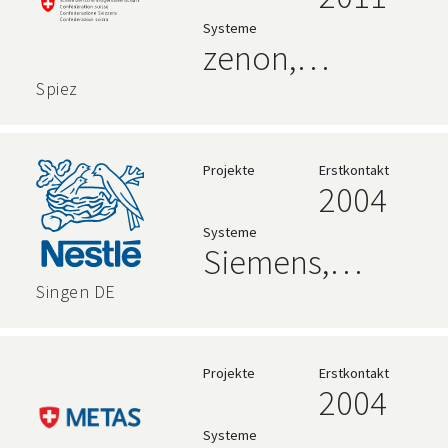
Datenbanken,
Systeme
Siemens
zenon,
Rockwell,
Spiez
Hochsprachen,
Siemens,
Projekte
Erstkontakt
2004
Beckhoff
Systeme
TwinCAT 3
Siemens,
AVEVA,
Singen DE
Hochsprachen,
Relationale
Projekte
Erstkontakt
2004
Datenbanken
Systeme