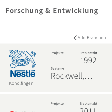
Forschung & Entwicklung
Alle Branchen
Projekte
Erstkontakt
1992
Systeme
Rockwell,
AVEVA,
Konolfingen
Hochsprachen,
Relationale
Projekte
Erstkontakt
2011