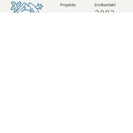
Projekte
Erstkontakt
2003
Systeme
Bosch Rexroth
ctrlX
Orbe
AUTOMATION,
Node-RED
Industriestrasse 12
CH-3661 Uetendorf | Thun