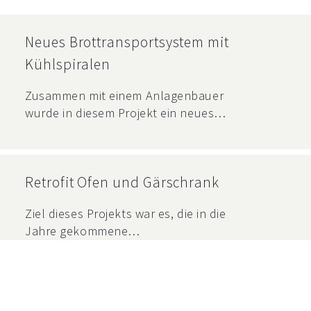
Neues Brottransportsystem mit
Kühlspiralen
Zusammen mit einem Anlagenbauer
wurde in diesem Projekt ein neues
Brottransportsystem automatisiert.
Dabei werden die Brötchen nach dem
Depanner übernommen, je nach
Retrofit Ofen und Gärschrank
Produkt über vordefinierte
Kühlspiralstrecken geführt und
Ziel dieses Projekts war es, die in die
anschliessend an zwei
Jahre gekommene
unterschiedliche Verpackungslinien
Automatisierungshard und -software
übergeben. Umfang von diesem
zu ersetzen. Die bestehende
Projekt waren das
Steuerung stammte noch aus dem
Softwareengineering mit Steuerung
Jahre 1991 und basierte auf der alten
und Visualisierung für das