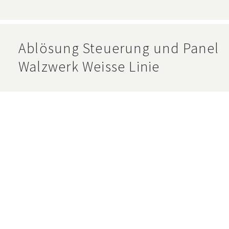
Ablösung Steuerung und Panel
Walzwerk Weisse Linie
Umbau Füllmassetanklager
Umbau Kakaomassetanklager 2. 