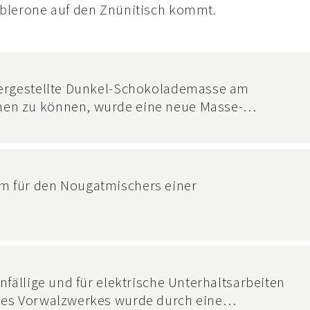
blerone auf den Znünitisch kommt.
hergestellte Dunkel-Schokolademasse am
en zu können, wurde eine neue Masse-
ank automatisiert und in den bestehenden
ert. Zusätzlich wurde ein weiterer
stehende Steuerung und Visualisierung
m für den Nougatmischers einer
nfällige und für elektrische Unterhaltsarbeiten
des Vorwalzwerkes wurde durch eine