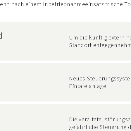
enn nach einem Inbetriebnahmeeinsatz frische To
d
Um die künftig extern 
Standort entgegennehm
Annahme-Station und T
Visualisierungen erweit
Kakaobutter-Tank in be
integriert.
Neues Steuerungssyste
Eintafelanlage.
Die veraltete, störungsa
gefährliche Steuerung 