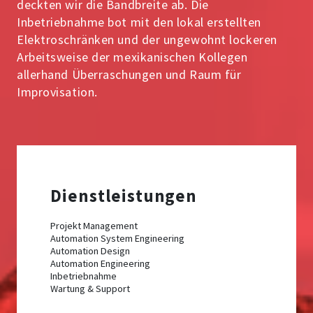
deckten wir die Bandbreite ab. Die
Inbetriebnahme bot mit den lokal erstellten
Elektroschränken und der ungewohnt lockeren
Arbeitsweise der mexikanischen Kollegen
allerhand Überraschungen und Raum für
Improvisation.
Dienstleistungen
Projekt Management
Automation System Engineering
Automation Design
Automation Engineering
Inbetriebnahme
Wartung & Support